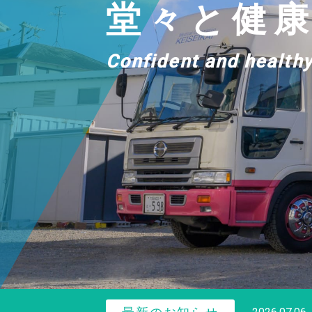
堂々と健康
Confident and health