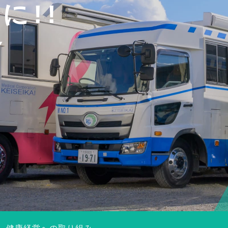
に!!
y